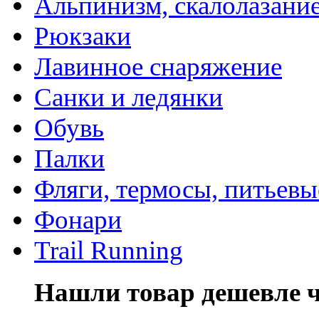
Альпинизм, скалолазани
Рюкзаки
Лавинное снаряжение
Санки и ледянки
Обувь
Палки
Фляги, термосы, питьевы
Фонари
Trail Running
Нашли товар дешевле че