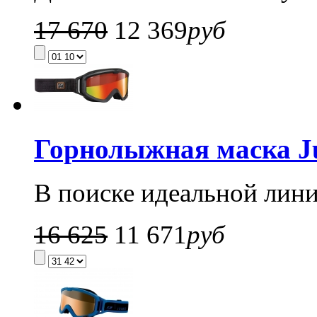
17 670
12 369
руб
Горнолыжная маска Ju
В поиске идеальной линии
16 625
11 671
руб