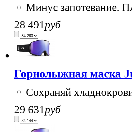
Минус запотевание. П
28 491
руб
Горнолыжная маска Ju
Сохраняй хладнокрови
29 631
руб