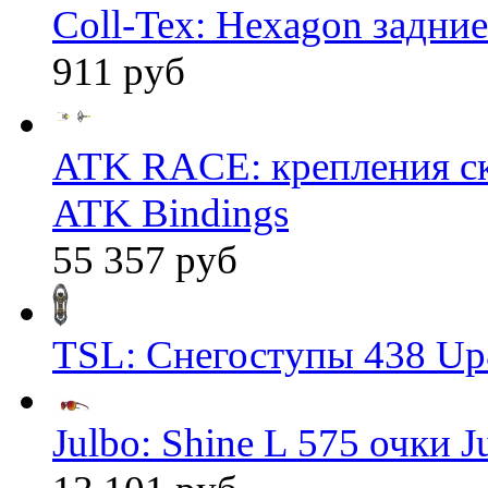
Coll-Tex: Hexagon задние
911 руб
ATK RACE: крепления 
ATK Bindings
55 357 руб
TSL: Снегоступы 438 Up
Julbo: Shine L 575 очки J