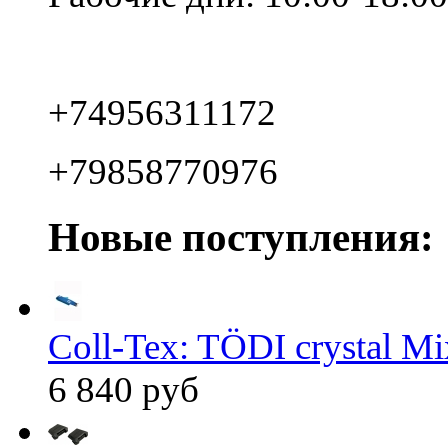
+74956311172
+79858770976
Новые поступления:
Coll-Tex: TÖDI crystal Mix
6 840 руб