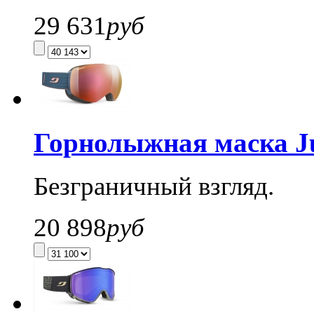
29 631
руб
Горнолыжная маска J
Безграничный взгляд.
20 898
руб