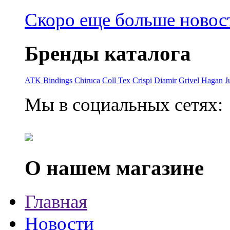
Скоро еще больше новост
Бренды каталога
ATK Bindings
Chiruca
Coll Tex
Crispi
Diamir
Grivel
Hagan
J
Мы в социальных сетях:
О нашем магазине
Главная
Новости