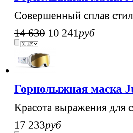
Совершенный сплав стил
14 630
10 241
руб
Горнолыжная маска Ju
Красота выражения для 
17 233
руб