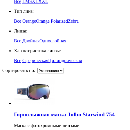
Все
L
M
S
XL
XXL
Тип линз:
Все
Orange
Orange Polarized
Zebra
Линза:
Все
Двойная
Однослойная
Характеристика линзы:
Все
Сферическая
Цилиндрическая
Сортировать по:
Горнолыжная маска Julbo Starwind 754
Маска с фотохромными линзами