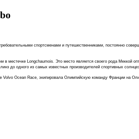
lbo
требовательными спортсменами и путешественниками, постоянно соверш
и в местечке Longchaumois. Это место является своего рода Меккой оп
 линз до одного из самых известных производителей спортивных солнце
ке Volvo Ocean Race, экипировала Олимпийскую команду Франции на Оли