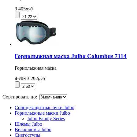
9 405
руб
Горнолыжная маска Julbo Columbus 7114
Горнолыжная маска
4 703
3 292
руб
Сортировать по:
Солнцезащитные очки Julbo
Горнолыжные маски Julbo
Julbo Family Series
Шлемы Julbo
Велошлемы Julbo
Снегоступы