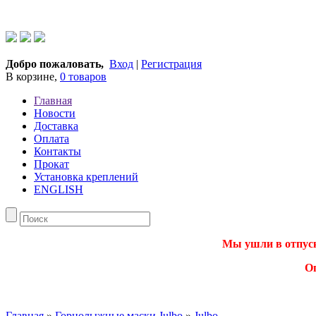
Добро пожаловать,
Вход
|
Регистрация
В корзине,
0 товаров
Главная
Новости
Доставка
Оплата
Контакты
Прокат
Установка креплений
ENGLISH
Мы ушли в отпуск.
О
Главная
»
Горнолыжные маски Julbo
»
Julbo