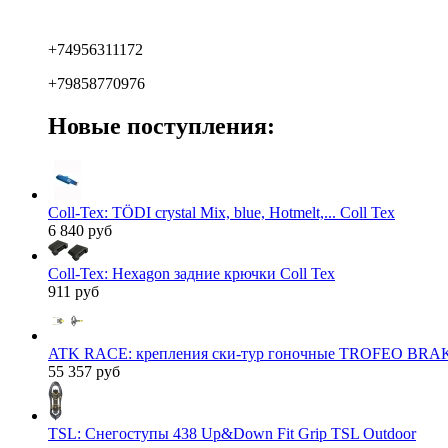
+74956311172
+79858770976
Новые поступления:
Coll-Tex: TÖDI crystal Mix, blue, Hotmelt,... Coll Tex
6 840 руб
Coll-Tex: Hexagon задние крючки Coll Tex
911 руб
ATK RACE: крепления ски-тур гоночные TROFEO BRAK
55 357 руб
TSL: Снегоступы 438 Up&Down Fit Grip TSL Outdoor