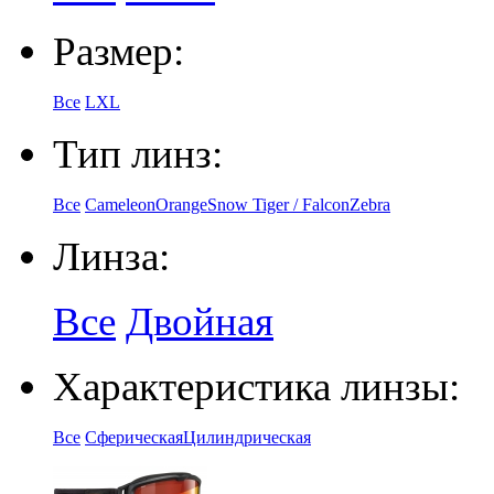
Размер:
Все
L
XL
Тип линз:
Все
Cameleon
Orange
Snow Tiger / Falcon
Zebra
Линза:
Все
Двойная
Характеристика линзы:
Все
Сферическая
Цилиндрическая