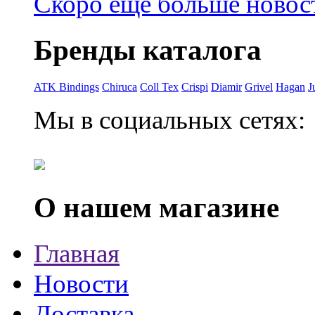
Скоро еще больше новост
Бренды каталога
ATK Bindings
Chiruca
Coll Tex
Crispi
Diamir
Grivel
Hagan
J
Мы в социальных сетях:
О нашем магазине
Главная
Новости
Доставка