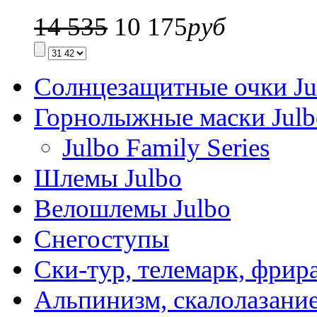
14 535
10 175
руб
Солнцезащитные очки Ju
Горнолыжные маски Julb
Julbo Family Series
Шлемы Julbo
Велошлемы Julbo
Снегоступы
Ски-тур, телемарк, фрир
Альпинизм, скалолазани