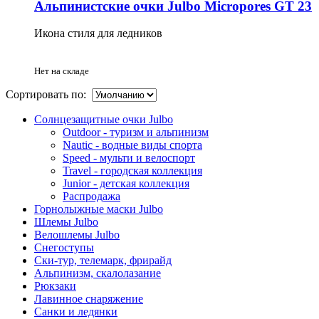
Альпинистские очки Julbo Micropores GT 23
Икона стиля для ледников
Нет на складе
Сортировать по:
Солнцезащитные очки Julbo
Outdoor - туризм и альпинизм
Nautic - водные виды спорта
Speed - мульти и велоспорт
Travel - городская коллекция
Junior - детская коллекция
Распродажа
Горнолыжные маски Julbo
Шлемы Julbo
Велошлемы Julbo
Снегоступы
Ски-тур, телемарк, фрирайд
Альпинизм, скалолазание
Рюкзаки
Лавинное снаряжение
Санки и ледянки