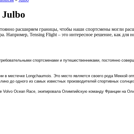
 Julbo
тоянно расширяем границы, чтобы наши спортсмены могли расшир
Например, Tensing Flight – это интересное решение, как для но
требовательными спортсменами и путешественниками, постоянно соверш
и в местечке Longchaumois. Это место является своего рода Меккой оп
 линз до одного из самых известных производителей спортивных солнце
ке Volvo Ocean Race, экипировала Олимпийскую команду Франции на Оли