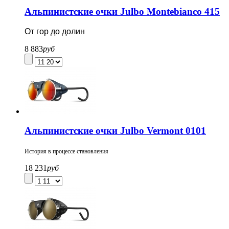
Альпинистские очки Julbo Montebianco 415
От гор до долин
8 883
руб
Альпинистские очки Julbo Vermont 0101
История в процессе становления
18 231
руб