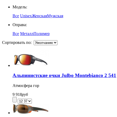
Модель:
Все
Unisex
Женская
Мужская
Оправа:
Все
Металл
Полимер
Сортировать по:
Альпинистские очки Julbo Montebianco 2 541
Атмосфера гор
9 918
руб