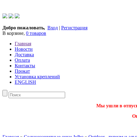
Добро пожаловать,
Вход
|
Регистрация
В корзине,
0 товаров
Главная
Новости
Доставка
Оплата
Контакты
Прокат
Установка креплений
ENGLISH
Мы ушли в отпуск.
О
Главная
»
Солнцезащитные очки Julbo
»
Outdoor - туризм и ал