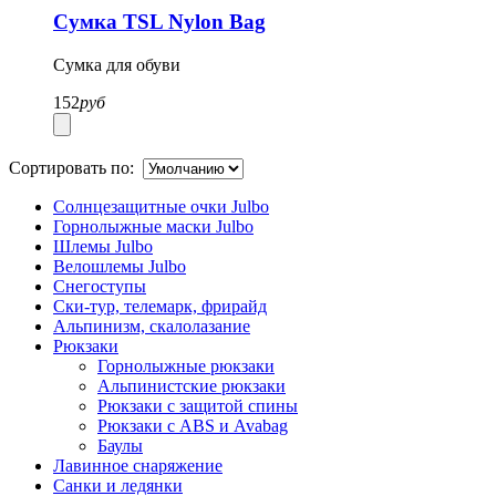
Сумка TSL Nylon Bag
Сумка для обуви
152
руб
Сортировать по:
Солнцезащитные очки Julbo
Горнолыжные маски Julbo
Шлемы Julbo
Велошлемы Julbo
Снегоступы
Ски-тур, телемарк, фрирайд
Альпинизм, скалолазание
Рюкзаки
Горнолыжные рюкзаки
Альпинистские рюкзаки
Рюкзаки с защитой спины
Рюкзаки с ABS и Avabag
Баулы
Лавинное снаряжение
Санки и ледянки