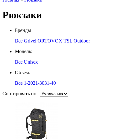
Рюкзаки
Бренды
Все
Grivel
ORTOVOX
TSL Outdoor
Модель:
Все
Unisex
Объём:
Все
1-20
21-30
31-40
Сортировать по: