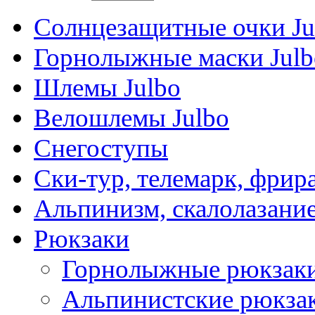
Солнцезащитные очки Ju
Горнолыжные маски Julb
Шлемы Julbo
Велошлемы Julbo
Снегоступы
Ски-тур, телемарк, фрир
Альпинизм, скалолазани
Рюкзаки
Горнолыжные рюкзак
Альпинистские рюкза