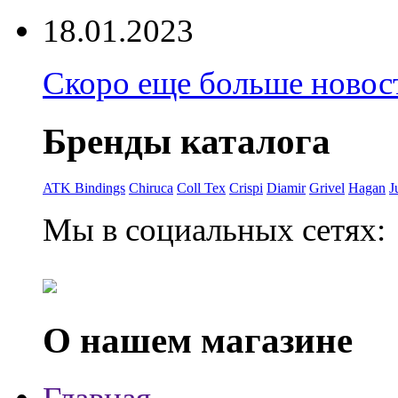
18.01.2023
Скоро еще больше новост
Бренды каталога
ATK Bindings
Chiruca
Coll Tex
Crispi
Diamir
Grivel
Hagan
J
Мы в социальных сетях:
О нашем магазине