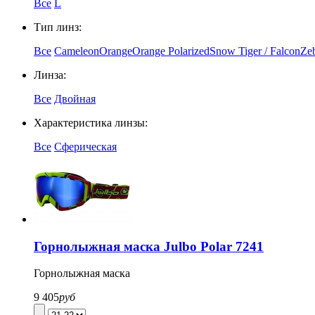
Все
L
Тип линз:
Все
Cameleon
Orange
Orange Polarized
Snow Tiger / Falcon
Ze
Линза:
Все
Двойная
Характеристика линзы:
Все
Сферическая
Горнолыжная маска Julbo Polar 7241
Горнолыжная маска
9 405
руб