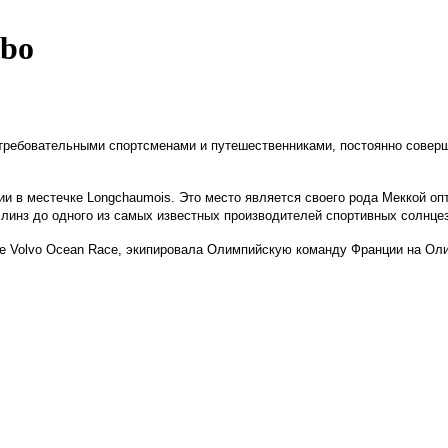
lbo
требовательными спортсменами и путешественниками, постоянно соверш
и в местечке Longchaumois. Это место является своего рода Меккой оп
 линз до одного из самых известных производителей спортивных солнце
ке Volvo Ocean Race, экипировала Олимпийскую команду Франции на Оли