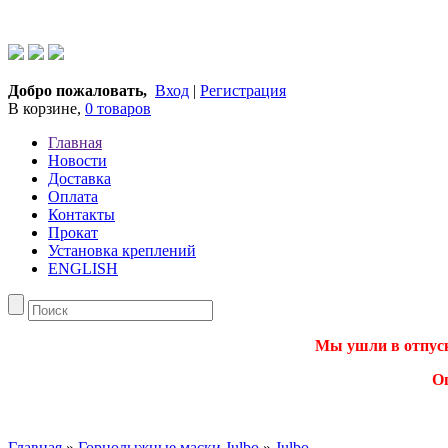
Добро пожаловать,
Вход
|
Регистрация
В корзине,
0 товаров
Главная
Новости
Доставка
Оплата
Контакты
Прокат
Установка креплений
ENGLISH
Мы ушли в отпуск.
О
Главная
»
Горнолыжные маски Julbo
»
Julbo