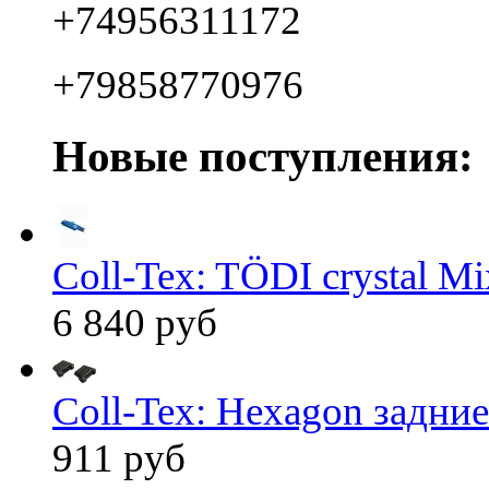
+74956311172
+79858770976
Новые поступления:
Coll-Tex: TÖDI crystal Mix
6 840 руб
Coll-Tex: Hexagon задние
911 руб