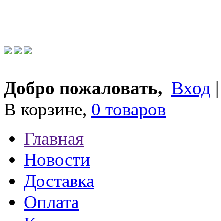
Добро пожаловать,
Вход
В корзине,
0 товаров
Главная
Новости
Доставка
Оплата