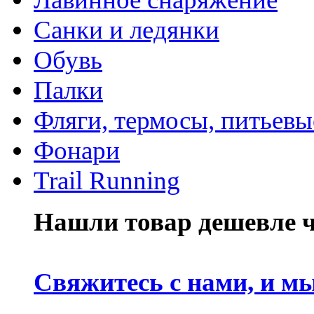
Санки и ледянки
Обувь
Палки
Фляги, термосы, питьевы
Фонари
Trail Running
Нашли товар дешевле че
Свяжитесь с нами, и м