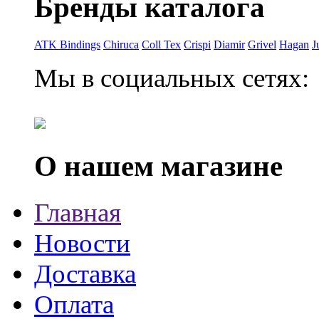
Бренды каталога
ATK Bindings
Chiruca
Coll Tex
Crispi
Diamir
Grivel
Hagan
J
Мы в социальных сетях:
О нашем магазине
Главная
Новости
Доставка
Оплата