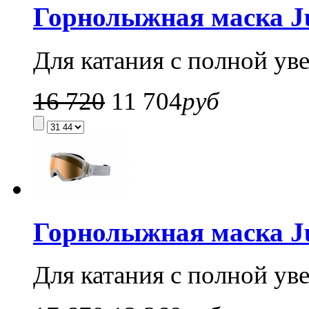
Горнолыжная маска Jul
Для катания с полной ув
16 720
11 704
руб
Горнолыжная маска Ju
Для катания с полной ув