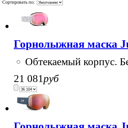
Сортировать по:
Горнолыжная маска Ju
Обтекаемый корпус. Б
21 081
руб
Горнолыжная маска J