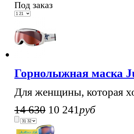
Под заказ
Горнолыжная маска Jul
Для женщины, которая хо
14 630
10 241
руб