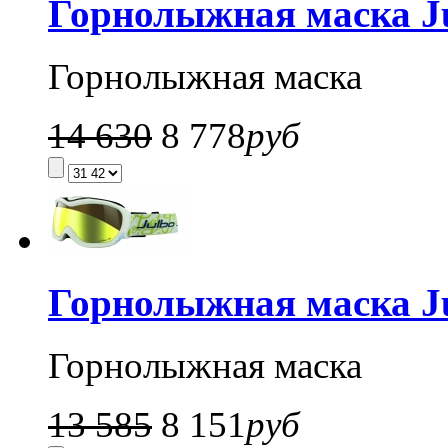
Горнолыжная маска Ju
Горнолыжная маска
14 630
8 778
руб
Горнолыжная маска Ju
Горнолыжная маска
13 585
8 151
руб