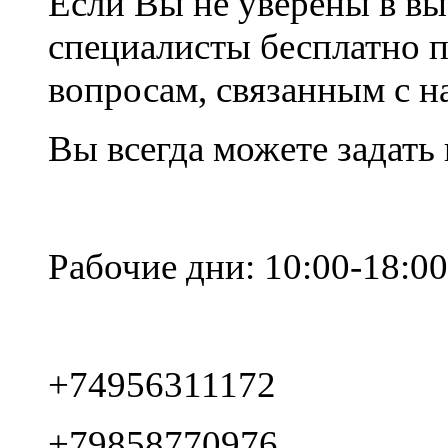
Если Вы не уверены в вы
специалисты бесплатно 
вопросам, связанным с 
Вы всегда можете задать
Рабочие дни: 10:00-18:00
+74956311172
+79858770976