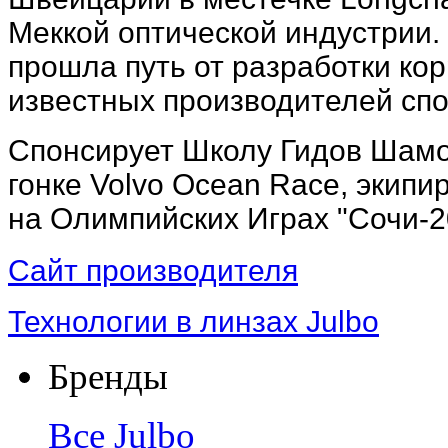
Меккой оптической индустрии.
прошла путь от разработки ко
известных производителей сп
Спонсирует Школу Гидов Шамо
гонке Volvo Ocean Race, экип
на Олимпийских Играх "Сочи-2
Сайт производителя
Технологии в линзах Julbo
Бренды
Все
Julbo