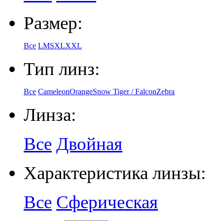
Размер:
Все
L
M
S
XL
XXL
Тип линз:
Все
Cameleon
Orange
Snow Tiger / Falcon
Zebra
Линза:
Все
Двойная
Характеристика линзы:
Все
Сферическая