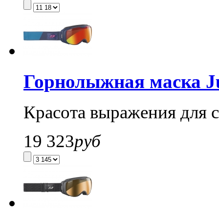
Горнолыжная маска Ju
Красота выражения для 
19 323
руб