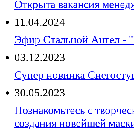
Открыта вакансия менед
11.04.2024
Эфир Стальной Ангел - "
03.12.2023
Супер новинка Снегост
30.05.2023
Познакомьтесь с творчес
создания новейшей маски