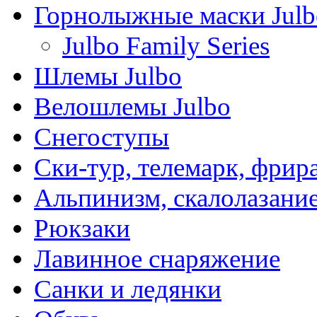
Горнолыжные маски Julb
Julbo Family Series
Шлемы Julbo
Велошлемы Julbo
Снегоступы
Ски-тур, телемарк, фрир
Альпинизм, скалолазани
Рюкзаки
Лавинное снаряжение
Санки и ледянки