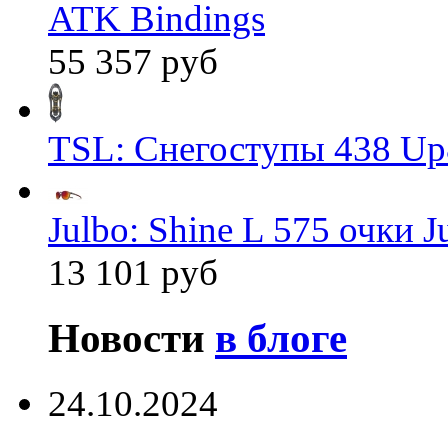
ATK Bindings
55 357 руб
TSL: Снегоступы 438 Up
Julbo: Shine L 575 очки J
13 101 руб
Новости
в блоге
24.10.2024