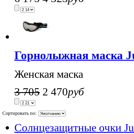
Горнолыжная маска J
Женская маска
3 705
2 470
руб
Сортировать по:
Солнцезащитные очки Ju