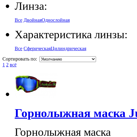
Линза:
Все
Двойная
Однослойная
Характеристика линзы:
Все
Сферическая
Цилиндрическая
Сортировать по:
1
2
всё
Горнолыжная маска Ju
Горнолыжная маска