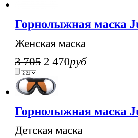
Горнолыжная маска J
Женская маска
3 705
2 470
руб
Горнолыжная маска Ju
Детская маска