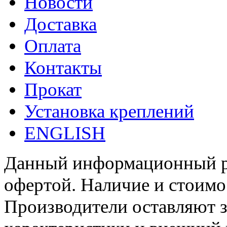
Новости
Доставка
Оплата
Контакты
Прокат
Установка креплений
ENGLISH
Данный информационный ре
офертой. Наличие и стоимо
Производители оставляют з