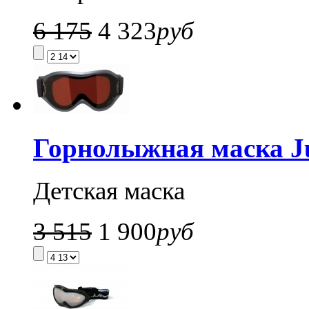
6 175
4 323
руб
Горнолыжная маска Ju
Детская маска
3 515
1 900
руб